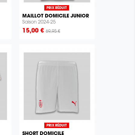
PRIX RÉDUIT
MAILLOT DOMICILE JUNIOR

Aperçu rapide
Saison 2024-25
Prix
15,00 €
69,95 €
PRIX RÉDUIT
SHORT DOMICILE