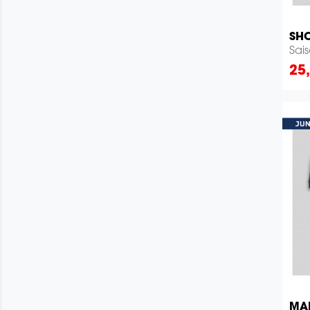
SHO
Sai
Pri
25
MAI