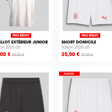
PRIX RÉDUIT
PRIX RÉDUIT
LLOT EXTÉRIEUR JUNIOR
SHORT DOMICILE


Aperçu rapide
Aperçu rapide
son 2025-26
Saison 2025-26
x
Prix
,00 €
25,00 €
69,95 €
39,95 €