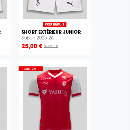
PRIX RÉDUIT
R
SHORT EXTÉRIEUR JUNIOR

Aperçu rapide
Saison 2025-26
Prix
25,00 €
39,95 €