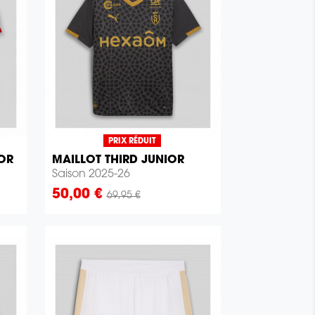
PRIX RÉDUIT
OR
MAILLOT THIRD JUNIOR

Aperçu rapide
Saison 2025-26
Prix
50,00 €
69,95 €