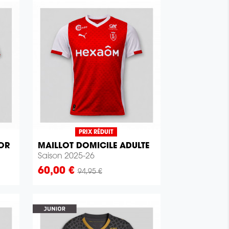
PRIX RÉDUIT
OR
MAILLOT DOMICILE ADULTE

Aperçu rapide
Saison 2025-26
Prix
60,00 €
94,95 €