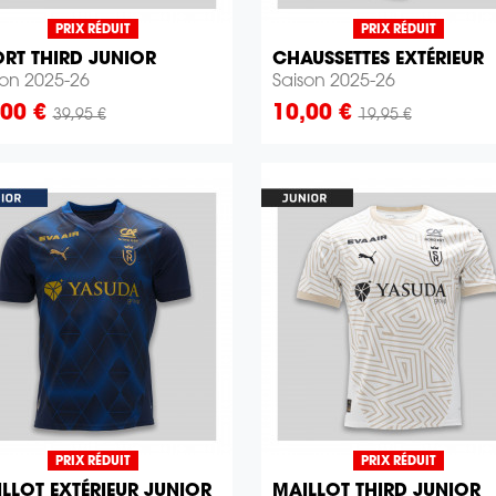
PRIX RÉDUIT
PRIX RÉDUIT
RT THIRD JUNIOR
CHAUSSETTES EXTÉRIEUR


Aperçu rapide
Aperçu rapide
son 2025-26
Saison 2025-26
x
Prix
,00 €
10,00 €
39,95 €
19,95 €
PRIX RÉDUIT
PRIX RÉDUIT
LLOT EXTÉRIEUR JUNIOR
MAILLOT THIRD JUNIOR