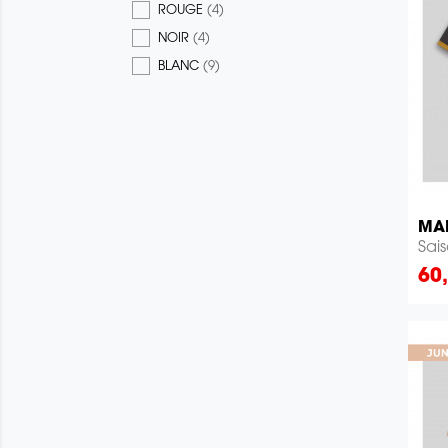
ROUGE
(4)
NOIR
(4)
BLANC
(9)
MAI
Sai
Pri
60