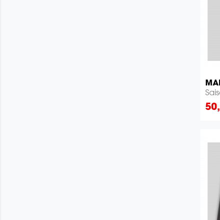
MAI
Sai
Pri
50