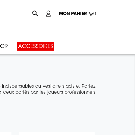

MON PANIER
0
IOR
ACCESSOIRES
ndispensables du vestiaire stadiste. Portez
à ceux portés par les joueurs professionnels