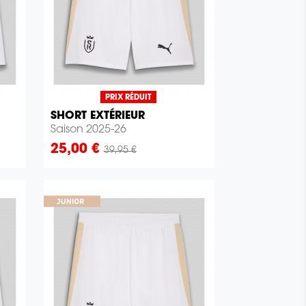
PRIX RÉDUIT
SHORT EXTÉRIEUR

Aperçu rapide
Saison 2025-26
Prix
25,00 €
39,95 €