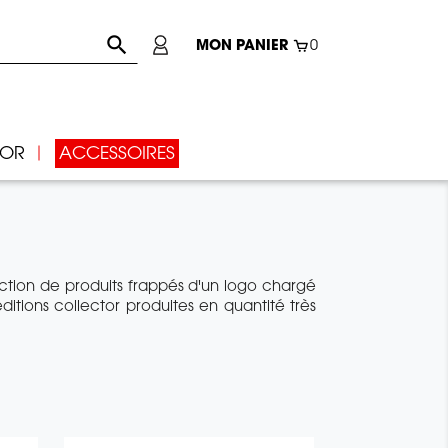

MON PANIER
0
IOR
ACCESSOIRES
ction de produits frappés d'un logo chargé
itions collector produites en quantité très