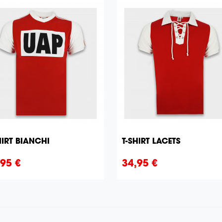
HIRT BIANCHI
T-SHIRT LACETS


Aperçu rapide
Aperçu rapide
x
Prix
,95 €
34,95 €