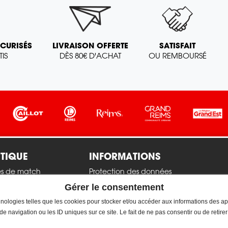
ÉCURISÉS
LIVRAISON OFFERTE
SATISFAIT
IS
DÈS 80€ D'ACHAT
OU REMBOURSÉ
TIQUE
INFORMATIONS
es de match
Protection des données
personnelles
 officielles
Gérer le consentement
CGV
r
chnologies telles que les cookies pour stocker et/ou accéder aux informations des ap
Mentions Légales
 navigation ou les ID uniques sur ce site. Le fait de ne pas consentir ou de retire
soires
Livraison et retour