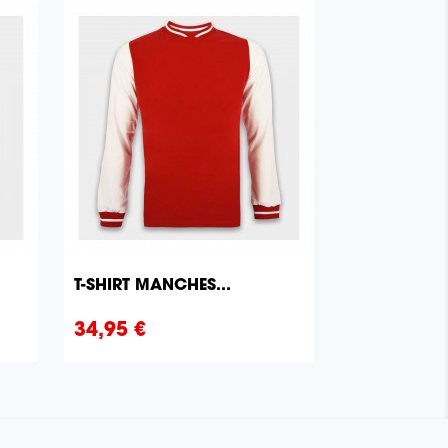
T-SHIRT MANCHES...

Aperçu rapide
Prix
34,95 €