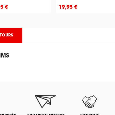
Prix
95 €
19,95 €
ETOURS
IMS