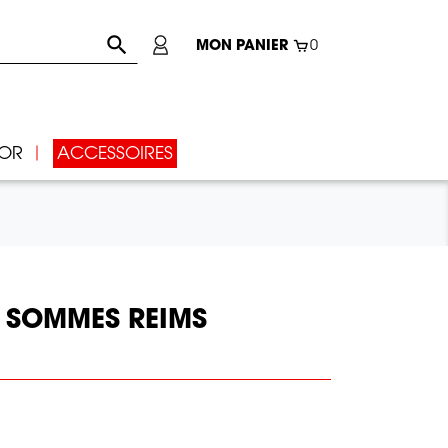

MON PANIER
0
IOR
ACCESSOIRES
 SOMMES REIMS