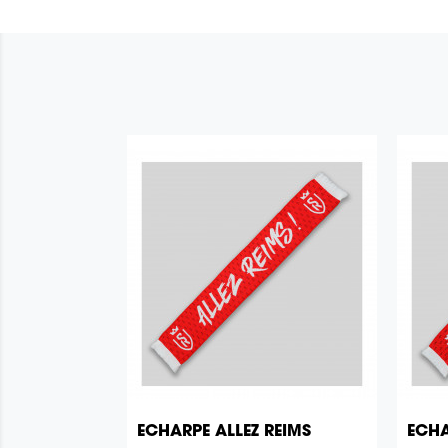
ECHARPE ALLEZ REIMS
ECHA

Aperçu rapide