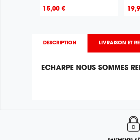
Prix
Prix
15,00 €
19,
DESCRIPTION
LIVRAISON ET R
ECHARPE NOUS SOMMES RE