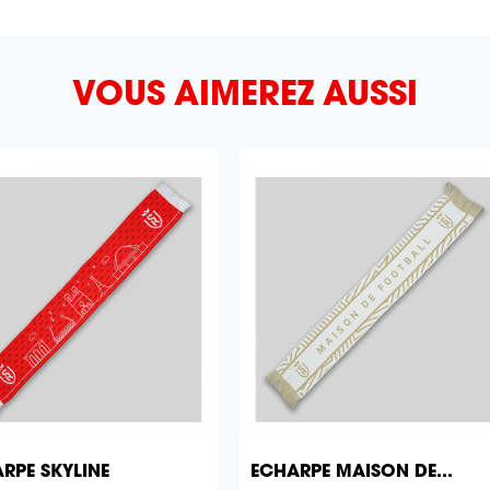
VOUS AIMEREZ AUSSI
RPE SKYLINE
ECHARPE MAISON DE...


Aperçu rapide
Aperçu rapide