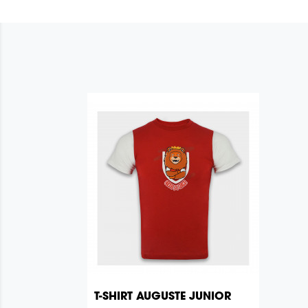
T-SHIRT AUGUSTE JUNIOR

Aperçu rapide