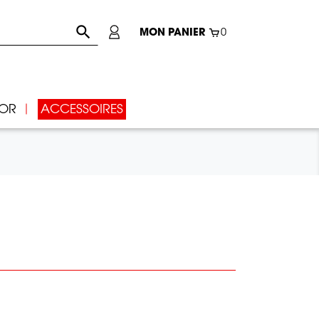

MON PANIER
0
IOR
ACCESSOIRES