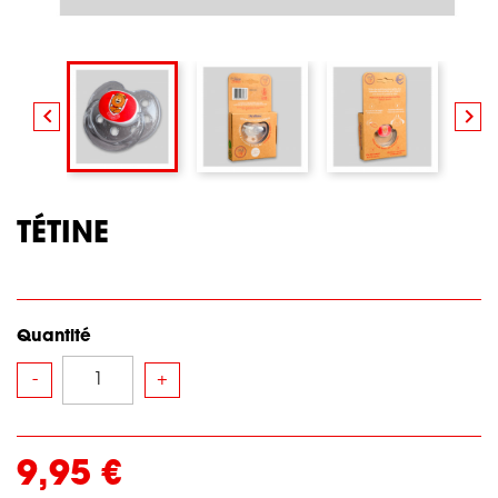


TÉTINE
Quantité
-
+
9,95 €